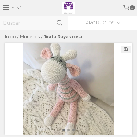
MENÚ
0
PRODUCTOS
Inicio
/
Muñecos
/
Jirafa Rayas rosa